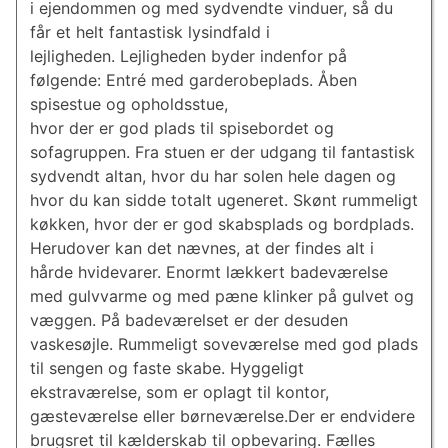
i ejendommen og med sydvendte vinduer, så du
får et helt fantastisk lysindfald i
lejligheden. Lejligheden byder indenfor på
følgende: Entré med garderobeplads. Åben
spisestue og opholdsstue,
hvor der er god plads til spisebordet og
sofagruppen. Fra stuen er der udgang til fantastisk
sydvendt altan, hvor du har solen hele dagen og
hvor du kan sidde totalt ugeneret. Skønt rummeligt
køkken, hvor der er god skabsplads og bordplads.
Herudover kan det nævnes, at der findes alt i
hårde hvidevarer. Enormt lækkert badeværelse
med gulvvarme og med pæne klinker på gulvet og
væggen. På badeværelset er der desuden
vaskesøjle. Rummeligt soveværelse med god plads
til sengen og faste skabe. Hyggeligt
ekstraværelse, som er oplagt til kontor,
gæsteværelse eller børneværelse.Der er endvidere
brugsret til kælderskab til opbevaring. Fælles