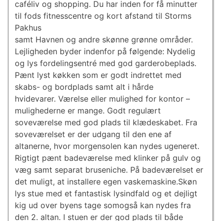
caféliv og shopping. Du har inden for få minutter
til fods fitnesscentre og kort afstand til Storms
Pakhus
samt Havnen og andre skønne grønne områder.
Lejligheden byder indenfor på følgende: Nydelig
og lys fordelingsentré med god garderobeplads.
Pænt lyst køkken som er godt indrettet med
skabs- og bordplads samt alt i hårde
hvidevarer. Værelse eller mulighed for kontor –
mulighederne er mange. Godt regulært
soveværelse med god plads til klædeskabet. Fra
soveværelset er der udgang til den ene af
altanerne, hvor morgensolen kan nydes ugeneret.
Rigtigt pænt badeværelse med klinker på gulv og
væg samt separat bruseniche. På badeværelset er
det muligt, at installere egen vaskemaskine.Skøn
lys stue med et fantastisk lysindfald og et dejligt
kig ud over byens tage somogså kan nydes fra
den 2. altan. I stuen er der god plads til både