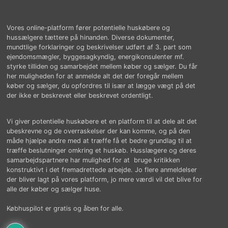
Vores online-platform fører potentielle huskøbere og
hussælgere tættere på hinanden. Diverse dokumenter,
mundtlige forklaringer og beskrivelser udført af 3. part som
ejendomsmægler, byggesagkyndig, energikonsulenter mf.
styrke tilliden og samarbejdet mellem køber og sælger. Du får
her muligheden for at anmelde alt det der foregår mellem
køber og sælger, du opfordres til især at lægge vægt på det
der ikke er beskrevet eller beskrevet ordentligt.
Vi giver potentielle huskøbere et en platform til at dele alt det
ubeskrevne og de overraskelser der kan komme, og på den
måde hjælpe andre med at træffe få et bedre grundlag til at
træffe beslutninger omkring et huskøb. Husslægere og deres
samarbejdspartnere har mulighed for at bruge kritikken
konstruktivt i det fremadrettede arbejde. Jo flere anmeldelser
der bliver lagt på vores platform, jo mere værdi vil det blive for
alle der køber og sælger huse.
Købhuspilot er gratis og åben for alle.