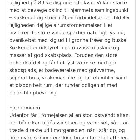
lejlighed på 86 veldisponerede kvm. Vi kan starte
med at bevæge os ind til hjemmets samlingspunkt
– køkkenet og stuen i åben forbindelse, der tildeler
lejligheden dejlige alrumsfornemmelser. Her
inviterer de store vinduespartier naturligt lys ind,
ovenikøbet med kig ud til grønne træer og buske.
Køkkenet er udstyret med opvaskemaskine og
masser af god skabsplads. Foruden den store
opholdsafdeling får I et lyst værelse med god
skabsplads, et badeværelse med gulvvarme,
separat brus, vaskemaskine og tørretumbler samt
et disponibelt rum, der runder boligen af med
plads til opbevaring.
Ejendommen
Udenfor får I fornøjelsen af en stor, østvendt altan,
der både kan tilgås via stuen og værelset, så I kan
træde direkte ud i morgensolen, når I står op, og
igen nyde sommerens lune brise i løbet af aftenen.