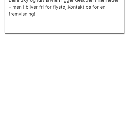
Bella Sky og lufthavnen ligger desuden i nærheden
– men I bliver fri for flystøj.Kontakt os for en
fremvisning!