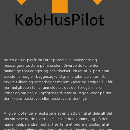
Vores online-platform fører potentielle huskøbere og
hussælgere tættere på hinanden. Diverse dokumenter,
mundtlige forklaringer og beskrivelser udført af 3. part som
ejendomsmægler, byggesagkyndig, energikonsulenter mf.
styrke tilliden og samarbejdet mellem køber og sælger. Du får
her muligheden for at anmelde alt det der foregår mellem
køber og sælger, du opfordres til især at lægge vægt på det
der ikke er beskrevet eller beskrevet ordentligt.
Vi giver potentielle huskøbere et en platform til at dele alt det
ubeskrevne og de overraskelser der kan komme, og på den
måde hjælpe andre med at træffe få et bedre grundlag til at
træffe beslutninger omkring et huskøb. Husslægere og deres