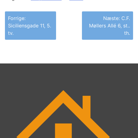
Indlægsnavigation
Forrige:
Næste:
C.F.
Siciliensgade 11, 5.
Møllers Allé 6, st..
tv.
th.