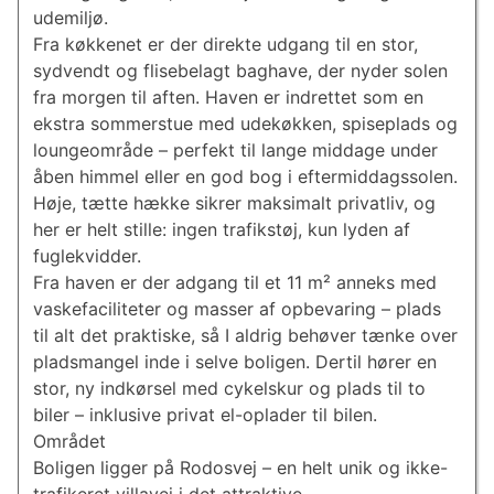
udemiljø.
Fra køkkenet er der direkte udgang til en stor,
sydvendt og flisebelagt baghave, der nyder solen
fra morgen til aften. Haven er indrettet som en
ekstra sommerstue med udekøkken, spiseplads og
loungeområde – perfekt til lange middage under
åben himmel eller en god bog i eftermiddagssolen.
Høje, tætte hække sikrer maksimalt privatliv, og
her er helt stille: ingen trafikstøj, kun lyden af
fuglekvidder.
Fra haven er der adgang til et 11 m² anneks med
vaskefaciliteter og masser af opbevaring – plads
til alt det praktiske, så I aldrig behøver tænke over
pladsmangel inde i selve boligen. Dertil hører en
stor, ny indkørsel med cykelskur og plads til to
biler – inklusive privat el-oplader til bilen.
Området
Boligen ligger på Rodosvej – en helt unik og ikke-