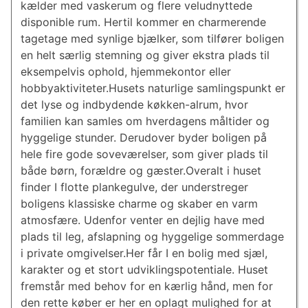
kælder med vaskerum og flere veludnyttede
disponible rum. Hertil kommer en charmerende
tagetage med synlige bjælker, som tilfører boligen
en helt særlig stemning og giver ekstra plads til
eksempelvis ophold, hjemmekontor eller
hobbyaktiviteter.Husets naturlige samlingspunkt er
det lyse og indbydende køkken-alrum, hvor
familien kan samles om hverdagens måltider og
hyggelige stunder. Derudover byder boligen på
hele fire gode soveværelser, som giver plads til
både børn, forældre og gæster.Overalt i huset
finder I flotte plankegulve, der understreger
boligens klassiske charme og skaber en varm
atmosfære. Udenfor venter en dejlig have med
plads til leg, afslapning og hyggelige sommerdage
i private omgivelser.Her får I en bolig med sjæl,
karakter og et stort udviklingspotentiale. Huset
fremstår med behov for en kærlig hånd, men for
den rette køber er her en oplagt mulighed for at