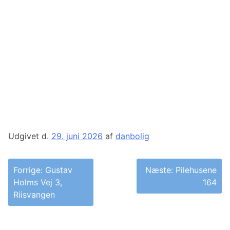
Udgivet d.
29. juni 2026
af
danbolig
Indlægsnavigation
Forrige:
Gustav
Næste:
Pilehusene
Holms Vej 3,
164
Riisvangen