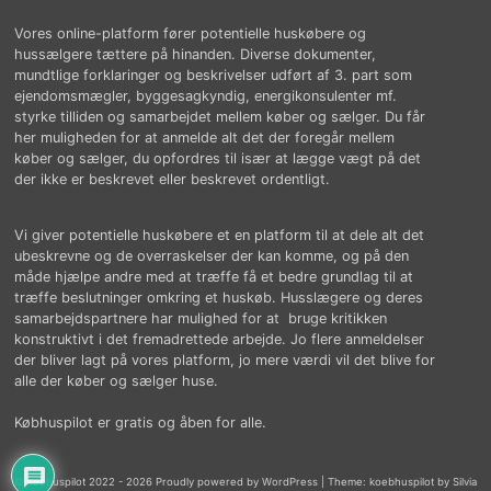
Vores online-platform fører potentielle huskøbere og
hussælgere tættere på hinanden. Diverse dokumenter,
mundtlige forklaringer og beskrivelser udført af 3. part som
ejendomsmægler, byggesagkyndig, energikonsulenter mf.
styrke tilliden og samarbejdet mellem køber og sælger. Du får
her muligheden for at anmelde alt det der foregår mellem
køber og sælger, du opfordres til især at lægge vægt på det
der ikke er beskrevet eller beskrevet ordentligt.
Vi giver potentielle huskøbere et en platform til at dele alt det
ubeskrevne og de overraskelser der kan komme, og på den
måde hjælpe andre med at træffe få et bedre grundlag til at
træffe beslutninger omkring et huskøb. Husslægere og deres
samarbejdspartnere har mulighed for at bruge kritikken
konstruktivt i det fremadrettede arbejde. Jo flere anmeldelser
der bliver lagt på vores platform, jo mere værdi vil det blive for
alle der køber og sælger huse.
Købhuspilot er gratis og åben for alle.
© købhuspilot 2022 - 2026 Proudly powered by WordPress
|
Theme: koebhuspilot by Silvia