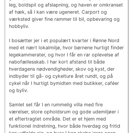
leg, boldspil og afslapning, og haven er omkranset
af hæk, så I kan være ugeneret. Carport og
værksted giver fine rammer til bil, opbevaring og
hobbyliv.
I bosætter jer i et populært kvarter i Rønne Nord
med et nært lokalmiljø, hvor børnene hurtigt finder
legekammerater, og hvor I får en rar oplevelse af
nabofællesskab. I har kort afstand til både
hverdagens nødvendigheder, skov og kyst, der
indbyder til gå- og cykelture året rundt, og på
cykel når I hurtigt bymidten med butikker, caféer
og byliv.
Samlet set får I en rummelig villa med fire
værelser, store opholdsrum og gode udemiljøer i
et eftertragtet område. Det er et hjem med
funktionel indretning, hvor både hverdag og fritid