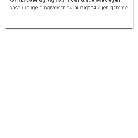
kan udfolde sig, og hvor I kan skabe jeres egen
base i rolige omgivelser og hurtigt føle jer hjemme.