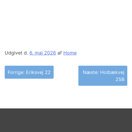
Udgivet d.
6. maj 2026
af
Home
Indlægsnavigation
Forrige:
Eriksvej 22
Næste:
Holbækvej
25B