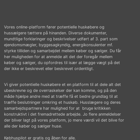
Vores online-platform fører potentielle huskøbere og
hussælgere tættere på hinanden. Diverse dokumenter,
mundtlige forklaringer og beskrivelser udført af 3. part som
ejendomsmægler, byggesagkyndig, energikonsulenter mf.
styrke tilliden og samarbejdet mellem køber og sælger. Du får
her muligheden for at anmelde alt det der foregår mellem
køber og sælger, du opfordres til især at lægge vægt på det
der ikke er beskrevet eller beskrevet ordentligt.
Vi giver potentielle huskøbere et en platform til at dele alt det
ubeskrevne og de overraskelser der kan komme, og på den
måde hjælpe andre med at træffe få et bedre grundlag til at
træffe beslutninger omkring et huskøb. Husslægere og deres
samarbejdspartnere har mulighed for at bruge kritikken
konstruktivt i det fremadrettede arbejde. Jo flere anmeldelser
der bliver lagt på vores platform, jo mere værdi vil det blive for
alle der køber og sælger huse.
Købhuspilot er gratis og åben for alle.