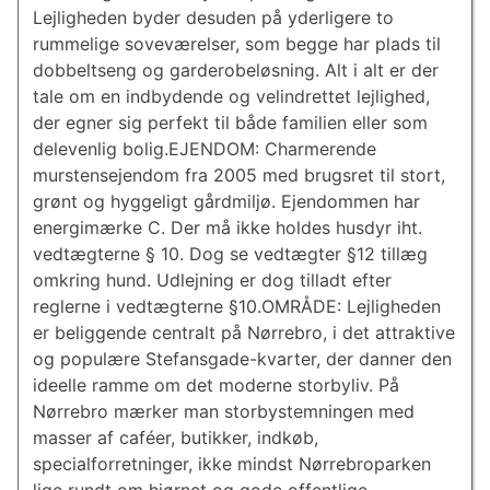
Lejligheden byder desuden på yderligere to
rummelige soveværelser, som begge har plads til
dobbeltseng og garderobeløsning. Alt i alt er der
tale om en indbydende og velindrettet lejlighed,
der egner sig perfekt til både familien eller som
delevenlig bolig.EJENDOM: Charmerende
murstensejendom fra 2005 med brugsret til stort,
grønt og hyggeligt gårdmiljø. Ejendommen har
energimærke C. Der må ikke holdes husdyr iht.
vedtægterne § 10. Dog se vedtægter §12 tillæg
omkring hund. Udlejning er dog tilladt efter
reglerne i vedtægterne §10.OMRÅDE: Lejligheden
er beliggende centralt på Nørrebro, i det attraktive
og populære Stefansgade-kvarter, der danner den
ideelle ramme om det moderne storbyliv. På
Nørrebro mærker man storbystemningen med
masser af caféer, butikker, indkøb,
specialforretninger, ikke mindst Nørrebroparken