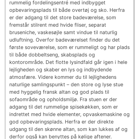
rummelig fordelingsentré med indbygget
opbevaringsplads til både overtøj og sko. Herfra
er der adgang til det store badeværelse, som
fremstår stilrent med hvide fliser, separat
bruseniche, vaskesøjle samt vindue til naturlig
udluftning. Overfor badeværelset finder du det
første soveværelse, som er rummeligt og har plads
til både dobbeltseng, skabsplads og
kontorområde. Det flotte lysindfald går igen i hele
lejligheden og skaber en lys og indbydende
atmosfære. Videre kommer du til lejlighedens
naturlige samlingspunkt – den store og lyse stue
med hyggelig fransk altan og god plads til
sofaområde og opholdsmiljø. Fra stuen er der
adgang til det rummelige spisekøkken, som er
indrettet med hvide elementer, opvaskemaskine og
god opbevaringsplads. Herfra er der direkte
udgang til den skønne altan, som kan lukkes af og
derfor også kan benyttes på kølige aftener.