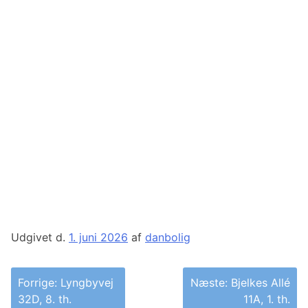
Udgivet d.
1. juni 2026
af
danbolig
Indlægsnavigation
Forrige:
Lyngbyvej
Næste:
Bjelkes Allé
32D, 8. th.
11A, 1. th.