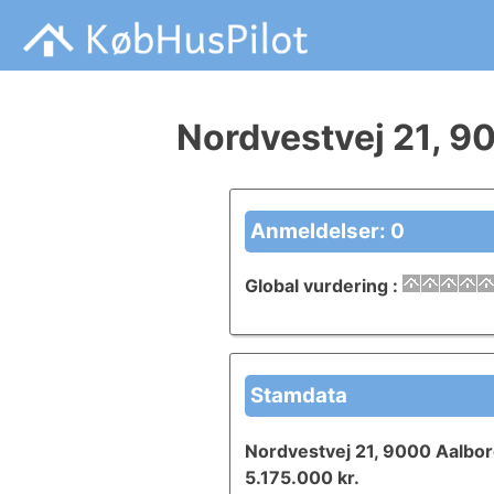
Skip
Hvad Er Ikke Med I En salgsopstilling, Tilstandsrapport, en
Købhuspilot handler om anmeldelser i forbindelse med di
to
content
Nordvestvej 21, 9
Anmeldelser: 0
Global vurdering
:
Stamdata
Nordvestvej 21, 9000 Aalbo
5.175.000 kr.