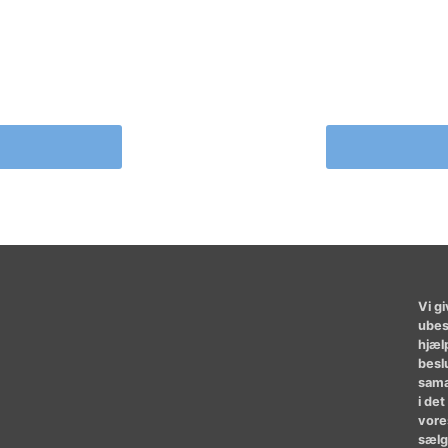
Vi gi
ubes
hjæl
besl
sama
i de
vores
sælg