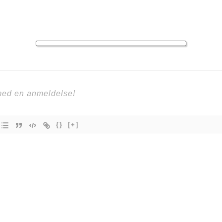
{}
[+]