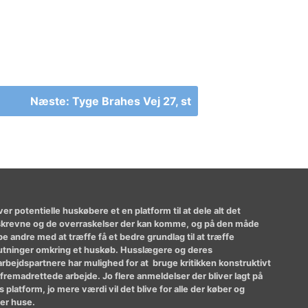
Næste:
Tyge Brahes Vej 27, st
ver potentielle huskøbere et en platform til at dele alt det
krevne og de overraskelser der kan komme, og på den måde
pe andre med at træffe få et bedre grundlag til at træffe
utninger omkring et huskøb. Husslægere og deres
rbejdspartnere har mulighed for at bruge kritikken konstruktivt
t fremadrettede arbejde. Jo flere anmeldelser der bliver lagt på
 platform, jo mere værdi vil det blive for alle der køber og
er huse.