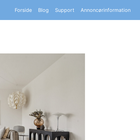
s om andre huskøberes oplevelser.
Forside
Blog
Support
Annoncørinformation