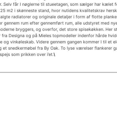
er. Selv får I nøglerne til stueetagen, som sælger har kælet
125 m2 i skønneste stand, hvor nutidens kvalitetskrav her
algte radiatorer og originale detaljer i form af flotte planke
jer gennem rum efter gennemført rum, alle udstyret med nye
derne bryggers, og overfor, det store spisekøkken. Her 
 fra Designa og på Mieles topmodeller indenfor hårde hvid
 og vinkøleskab. Videre gennem gangen kommer I til et e
g et snedkermøbel fra By Oak. To lyse værelser flankerer 
pejs som prikken over i’et.
\