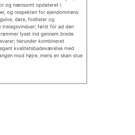
 for og nænsomt opdateret i
sker, og respekten for ejendommens
gulve, døre, fodlister og
 trelagsvinduer; først for ad den
strømmer lyset ind gennem brede
evarer; herunder kombineret
legant kvalitetsbadeværelse med
gangen mod højre, mens en skøn stue