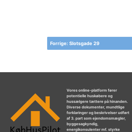
Indlægsnavigation
Forrige:
Slotsgade 29
Vores online-platform fører
potentielle huskøbere og
hussælgere tættere på hinanden.
Diverse dokumenter, mundtlige
forklaringer og beskrivelser udført
af 3. part som ejendomsmægler,
byggesagkyndig,
energikonsulenter mf. styrke