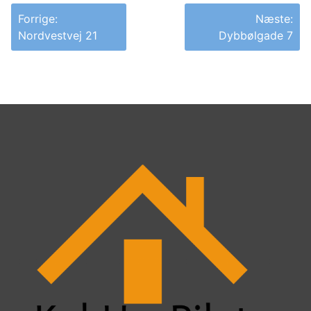
Indlægsnavigation
Forrige:
Næste:
Nordvestvej 21
Dybbølgade 7