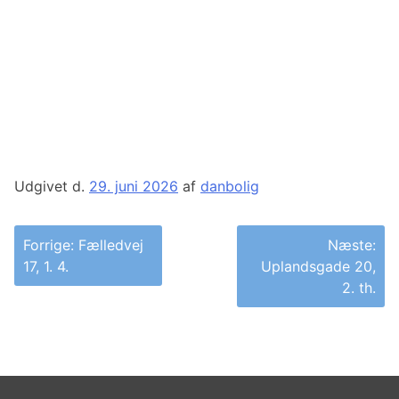
Udgivet d.
29. juni 2026
af
danbolig
Indlægsnavigation
Forrige:
Fælledvej
Næste:
17, 1. 4.
Uplandsgade 20,
2. th.