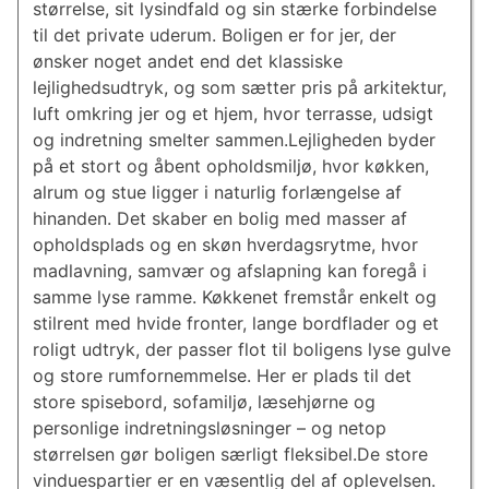
størrelse, sit lysindfald og sin stærke forbindelse
til det private uderum. Boligen er for jer, der
ønsker noget andet end det klassiske
lejlighedsudtryk, og som sætter pris på arkitektur,
luft omkring jer og et hjem, hvor terrasse, udsigt
og indretning smelter sammen.Lejligheden byder
på et stort og åbent opholdsmiljø, hvor køkken,
alrum og stue ligger i naturlig forlængelse af
hinanden. Det skaber en bolig med masser af
opholdsplads og en skøn hverdagsrytme, hvor
madlavning, samvær og afslapning kan foregå i
samme lyse ramme. Køkkenet fremstår enkelt og
stilrent med hvide fronter, lange bordflader og et
roligt udtryk, der passer flot til boligens lyse gulve
og store rumfornemmelse. Her er plads til det
store spisebord, sofamiljø, læsehjørne og
personlige indretningsløsninger – og netop
størrelsen gør boligen særligt fleksibel.De store
vinduespartier er en væsentlig del af oplevelsen.