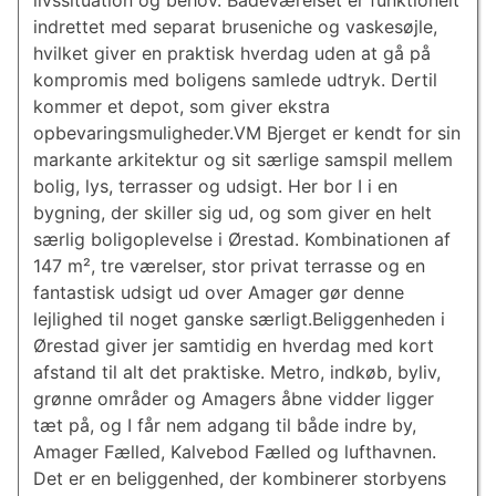
livssituation og behov. Badeværelset er funktionelt
indrettet med separat bruseniche og vaskesøjle,
hvilket giver en praktisk hverdag uden at gå på
kompromis med boligens samlede udtryk. Dertil
kommer et depot, som giver ekstra
opbevaringsmuligheder.VM Bjerget er kendt for sin
markante arkitektur og sit særlige samspil mellem
bolig, lys, terrasser og udsigt. Her bor I i en
bygning, der skiller sig ud, og som giver en helt
særlig boligoplevelse i Ørestad. Kombinationen af
147 m², tre værelser, stor privat terrasse og en
fantastisk udsigt ud over Amager gør denne
lejlighed til noget ganske særligt.Beliggenheden i
Ørestad giver jer samtidig en hverdag med kort
afstand til alt det praktiske. Metro, indkøb, byliv,
grønne områder og Amagers åbne vidder ligger
tæt på, og I får nem adgang til både indre by,
Amager Fælled, Kalvebod Fælled og lufthavnen.
Det er en beliggenhed, der kombinerer storbyens