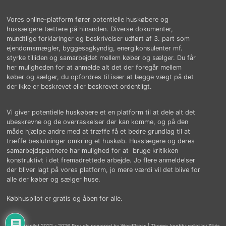
Vores online-platform fører potentielle huskøbere og
hussælgere tættere på hinanden. Diverse dokumenter,
mundtlige forklaringer og beskrivelser udført af 3. part som
ejendomsmægler, byggesagkyndig, energikonsulenter mf.
styrke tilliden og samarbejdet mellem køber og sælger. Du får
her muligheden for at anmelde alt det der foregår mellem
køber og sælger, du opfordres til især at lægge vægt på det
der ikke er beskrevet eller beskrevet ordentligt.
Vi giver potentielle huskøbere et en platform til at dele alt det
ubeskrevne og de overraskelser der kan komme, og på den
måde hjælpe andre med at træffe få et bedre grundlag til at
træffe beslutninger omkring et huskøb. Husslægere og deres
samarbejdspartnere har mulighed for at bruge kritikken
konstruktivt i det fremadrettede arbejde. Jo flere anmeldelser
der bliver lagt på vores platform, jo mere værdi vil det blive for
alle der køber og sælger huse.
Købhuspilot er gratis og åben for alle.
© købhuspilot 2022 - 2026 Proudly powered by WordPress
|
Theme: koebhuspilot by Silvia