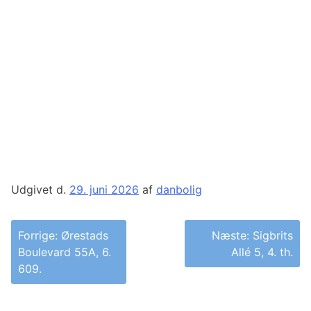
Udgivet d.
29. juni 2026
af
danbolig
Indlægsnavigation
Forrige:
Ørestads
Næste:
Sigbrits
Boulevard 55A, 6.
Allé 5, 4. th.
609.