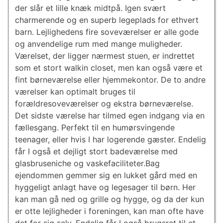
der slår et lille knæk midtpå. Igen svært
charmerende og en superb legeplads for ethvert
barn. Lejlighedens fire soveværelser er alle gode
og anvendelige rum med mange muligheder.
Værelset, der ligger nærmest stuen, er indrettet
som et stort walkin closet, men kan også være et
fint børneværelse eller hjemmekontor. De to andre
værelser kan optimalt bruges til
forældresoveværelser og ekstra børneværelse.
Det sidste værelse har tilmed egen indgang via en
fællesgang. Perfekt til en humørsvingende
teenager, eller hvis I har logerende gæster. Endelig
får I også et dejligt stort badeværelse med
glasbruseniche og vaskefaciliteter.Bag
ejendommen gemmer sig en lukket gård med en
hyggeligt anlagt have og legesager til børn. Her
kan man gå ned og grille og hygge, og da der kun
er otte lejligheder i foreningen, kan man ofte have