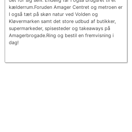
det for sig selv. Endelig får I også brugsret til et
kælderrum.Foruden Amager Centret og metroen er
I også tæt på skøn natur ved Volden og
Kløvermarken samt det store udbud af butikker,
supermarkeder, spisesteder og takeaways på
Amagerbrogade.Ring og bestil en fremvisning i
dag!