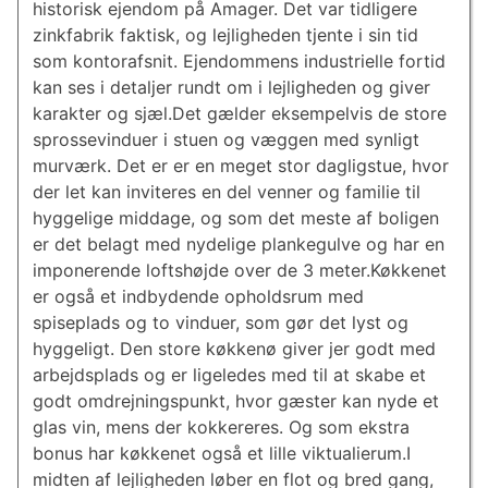
historisk ejendom på Amager. Det var tidligere
zinkfabrik faktisk, og lejligheden tjente i sin tid
som kontorafsnit. Ejendommens industrielle fortid
kan ses i detaljer rundt om i lejligheden og giver
karakter og sjæl.Det gælder eksempelvis de store
sprossevinduer i stuen og væggen med synligt
murværk. Det er er en meget stor dagligstue, hvor
der let kan inviteres en del venner og familie til
hyggelige middage, og som det meste af boligen
er det belagt med nydelige plankegulve og har en
imponerende loftshøjde over de 3 meter.Køkkenet
er også et indbydende opholdsrum med
spiseplads og to vinduer, som gør det lyst og
hyggeligt. Den store køkkenø giver jer godt med
arbejdsplads og er ligeledes med til at skabe et
godt omdrejningspunkt, hvor gæster kan nyde et
glas vin, mens der kokkereres. Og som ekstra
bonus har køkkenet også et lille viktualierum.I
midten af lejligheden løber en flot og bred gang,