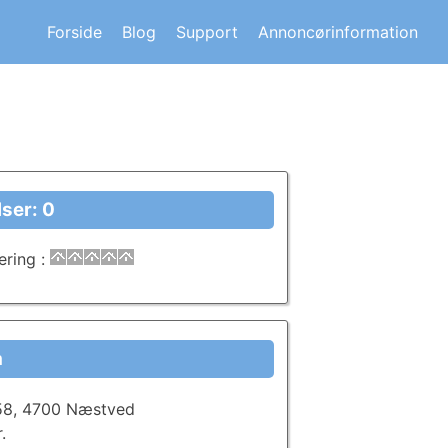
s om andre huskøberes oplevelser.
Forside
Blog
Support
Annoncørinformation
ser: 0
ering
:
a
 58, 4700 Næstved
.