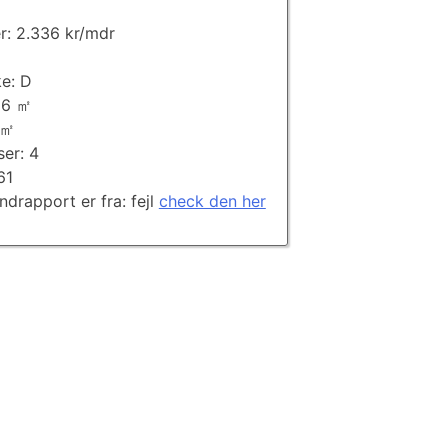
er: 2.336 kr/mdr
e: D
116 ㎡
 ㎡
ser: 4
61
andrapport er fra: fejl
check den her