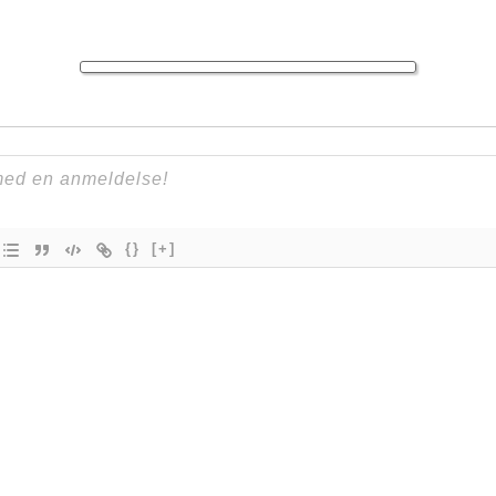
{}
[+]