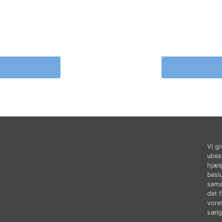
Vi gi
ubes
hjæl
besl
sama
det 
vores
sælg