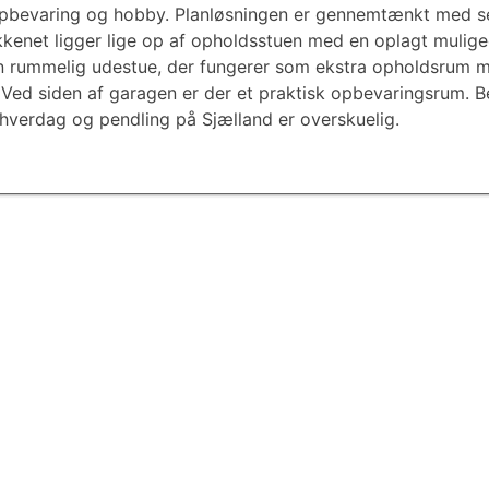
opbevaring og hobby. Planløsningen er gennemtænkt med s
enet ligger lige op af opholdsstuen med en oplagt muliged 
n rummelig udestue, der fungerer som ekstra opholdsrum m
 Ved siden af garagen er der et praktisk opbevaringsrum. Be
å hverdag og pendling på Sjælland er overskuelig.