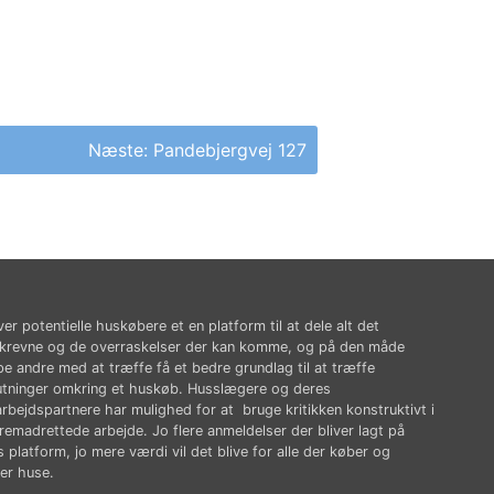
Næste:
Pandebjergvej 127
ver potentielle huskøbere et en platform til at dele alt det
krevne og de overraskelser der kan komme, og på den måde
pe andre med at træffe få et bedre grundlag til at træffe
utninger omkring et huskøb. Husslægere og deres
rbejdspartnere har mulighed for at bruge kritikken konstruktivt i
fremadrettede arbejde. Jo flere anmeldelser der bliver lagt på
 platform, jo mere værdi vil det blive for alle der køber og
er huse.