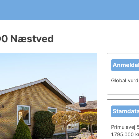
ergirapport?
t kommende huskøb. Skriv og del anmeldelser i dag, og læ
700 Næstved
Anmeldel
Global vurd
Stamdat
Primulavej
1.795.000 kr