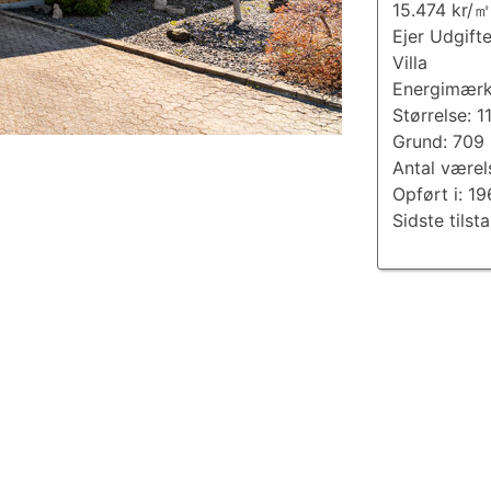
15.474 kr/㎡
Ejer Udgift
Villa
Energimærk
Størrelse: 
Grund: 709
Antal værel
Opført i: 19
Sidste tilst