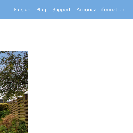
s om andre huskøberes oplevelser.
Forside
Blog
Support
Annoncørinformation