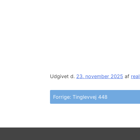
Udgivet d.
23. november 2025
af
rea
Indlægsnavigation
Forrige:
Tinglevvej 448