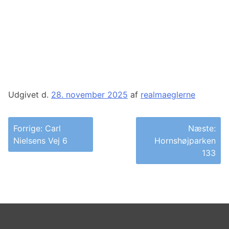
Udgivet d.
28. november 2025
af
realmaeglerne
Indlægsnavigation
Forrige:
Carl
Næste:
Nielsens Vej 6
Hornshøjparken
133